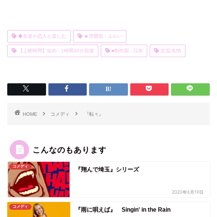
◆友達や恋人と楽しむ
★雰囲気 - ユルい
【上映時間】短め - 1時間40分前後
■制作国 - 日本
交流/友情
HOME
コメディ
『転々』
こんなのもあります
コメディ
『翔んで埼玉』シリーズ
2020年6月19日
コメディ
『雨に唄えば』 Singin' in the Rain