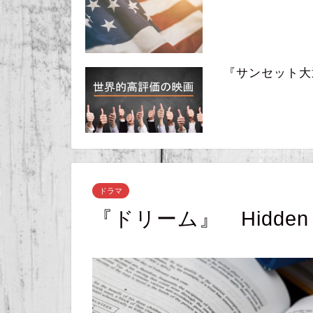
『サンセット大通り』
ドラマ
『ドリーム』 Hidden F