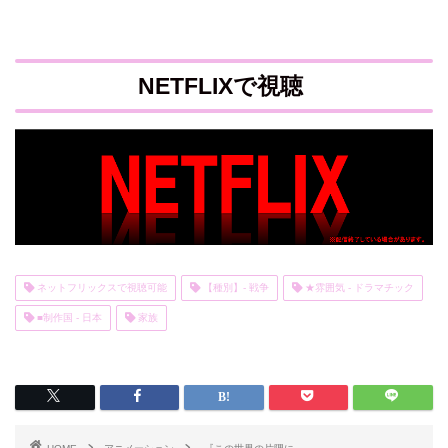
NETFLIXで視聴
ネットフリックスで視聴可能
【種別】- 戦争
★雰囲気 - ドラマチック
■制作国 - 日本
家族