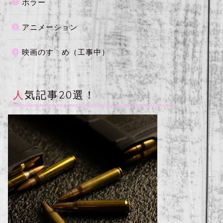
ホラー
アニメーション
映画のすゝめ（工事中）
人気記事20選！