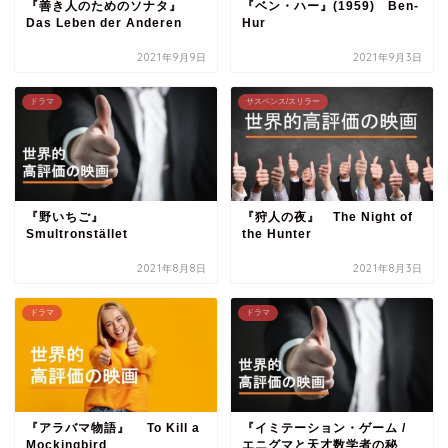
『善き人のためのソナタ』
『ベン・ハー』(1959) Ben-
Das Leben der Anderen
Hur
2021年9月9日
2021年9月3日
ドラマ
サスペンス/スリラー
『野いちご』
『狩人の夜』 The Night of
Smultronstället
the Hunter
2021年8月8日
2021年8月3日
ドラマ
ドラマ
『アラバマ物語』 To Kill a
『イミテーション・ゲーム /
Mockingbird
エニグマと天才数学者の秘