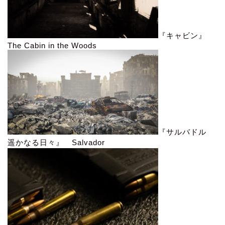
『キャビン』
The Cabin in the Woods
『サルバドル
遥かなる日々』 Salvador