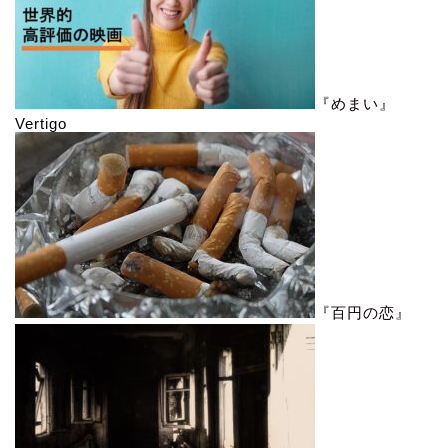
『めまい』
Vertigo
『百円の恋』