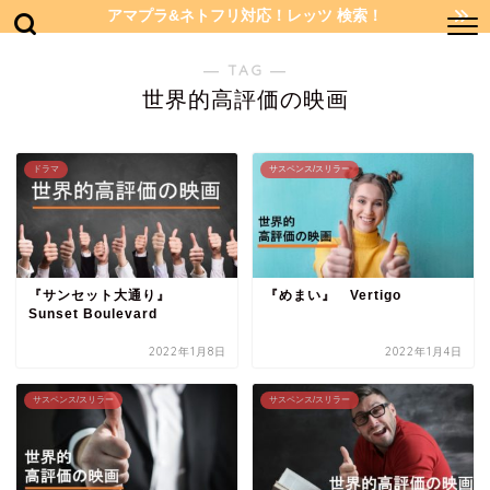
アマプラ&ネトフリ対応！レッツ 検索！
― TAG ―
世界的高評価の映画
ドラマ
サスペンス/スリラー
『サンセット大通り』
『めまい』 Vertigo
Sunset Boulevard
2022年1月8日
2022年1月4日
サスペンス/スリラー
サスペンス/スリラー