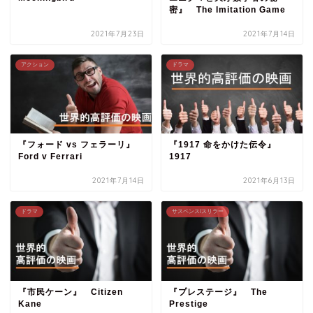
密』 The Imitation Game
2021年7月23日
2021年7月14日
アクション
ドラマ
『フォード vs フェラーリ』
『1917 命をかけた伝令』
Ford v Ferrari
1917
2021年7月14日
2021年6月13日
ドラマ
サスペンス/スリラー
『市民ケーン』 Citizen
『プレステージ』 The
Kane
Prestige