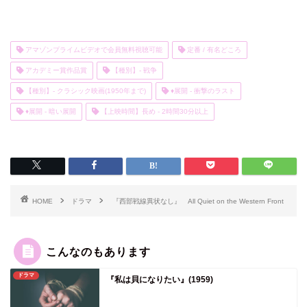
アマゾンプライムビデオで会員無料視聴可能
定番 / 有名どころ
アカデミー賞作品賞
【種別】- 戦争
【種別】- クラシック映画(1950年まで)
♦展開 - 衝撃のラスト
♦展開 - 暗い展開
【上映時間】長め - 2時間30分以上
HOME
ドラマ
『西部戦線異状なし』 All Quiet on the Western Front
こんなのもあります
ドラマ
『私は貝になりたい』(1959)