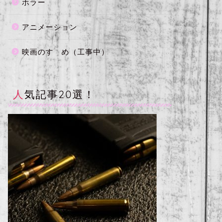
ホラー
アニメーション
映画のすゝめ（工事中）
人気記事20選！