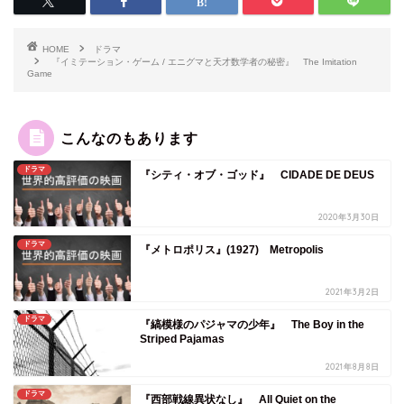
HOME
ドラマ
『イミテーション・ゲーム / エニグマと天才数学者の秘密』 The Imitation
Game
こんなのもあります
ドラマ
『シティ・オブ・ゴッド』 CIDADE DE DEUS
2020年3月30日
ドラマ
『メトロポリス』(1927) Metropolis
2021年3月2日
ドラマ
『縞模様のパジャマの少年』 The Boy in the
Striped Pajamas
2021年8月8日
ドラマ
『西部戦線異状なし』 All Quiet on the