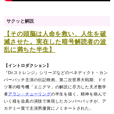
サクッと解説
【その頭脳は人命を救い、人生を破
滅させた。実在した暗号解読者の波
乱に満ちた半生】
【イントロダクション】
『Dr.ストレンジ』シリーズなどのベネディクト・カン
バーバッチ主演の伝記映画。第二次世界大戦期、ドイ
ツ軍の暗号機「エニグマ」の解読に尽力した天才数学
者
アラン・チューリング
の半生を描く。精神を病んで
いく様を迫真の演技で体現したカンバーバッチが、ア
カデミー賞で主演男優賞にノミネートされた。