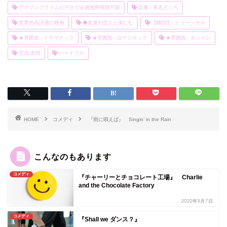
アマゾンプライムビデオで会員無料視聴可能
定番 / 有名どころ
世界的高評価の映画
◆友達や恋人と楽しむ
【種別】- ミュージカル
★雰囲気 - ドラマチック
★雰囲気 - ロマンチック
★雰囲気 - オシャレ
交流/友情
ハートフル
HOME
コメディ
『雨に唄えば』 Singin’ in the Rain
こんなのもあります
コメディ
『チャーリーとチョコレート工場』 Charlie
and the Chocolate Factory
2020年9月7日
コメディ
『Shall we ダンス？』