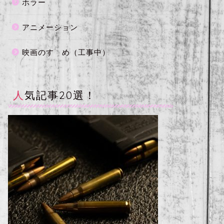
ホラー
アニメーション
映画のすゝめ（工事中）
人気記事20選！