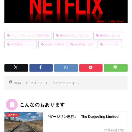
ネットフリックスで視聴可能
◆友達や恋人と楽しむ
◆家族と楽しむ
★雰囲気 - ユルい
♦展開 - 群像劇
■制作国 - 日本
ハートフル
HOME
コメディ
『ハッピーフライト』
こんなのもあります
コメディ
『ダージリン急行』 The Darjeeling Limited
2021年4月27日