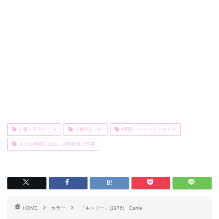
定番 / 有名どころ
【種別】- SF
♦展開 - ハラハラドキドキ
【上映時間】短め - 1時間40分前後
HOME
ホラー
『キャリー』(1976) Carrie