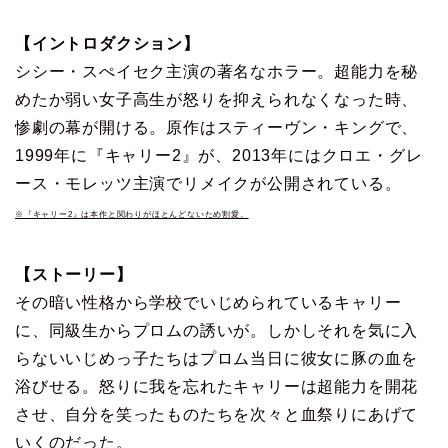
【イントロダクション】
シシー・スぺイセク主演の著名なホラー。超能力を秘
めたか弱い女子高生が怒りを抑えられなくなった時、
惨劇の幕が開ける。原作はスティーヴン・キングで、
1999年に『キャリー2』が、2013年にはクロエ・グレ
ース・モレッツ主演でリメイクが公開されている。
※『キャリー2』は本作と関わりがほとんどないため割愛。
【ストーリー】
その暗い性格から学校でいじめられているキャリー
に、同級生からプロムの誘いが。しかしそれを気に入
らないいじめっ子たちはプロム当日に彼女に豚の血を
浴びせる。怒りに我を忘れたキャリーは超能力を開花
させ、自分を笑ったものたちを次々と血祭りにあげて
いくのだった。