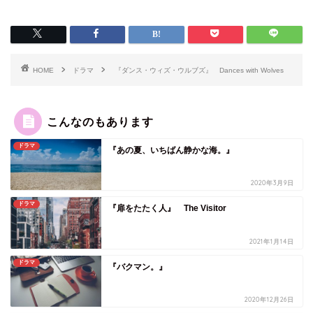
HOME
ドラマ
『ダンス・ウィズ・ウルブズ』 Dances with Wolves
こんなのもあります
ドラマ
『あの夏、いちばん静かな海。』
2020年3月9日
ドラマ
『扉をたたく人』 The Visitor
2021年1月14日
ドラマ
『バクマン。』
2020年12月26日