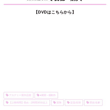
【DVDはこちらから】
アカデミー賞作品賞
♦展開 - 感動作
【上映時間】長め - 2時間30分以上
冒険
交流/友情
歴史/史劇