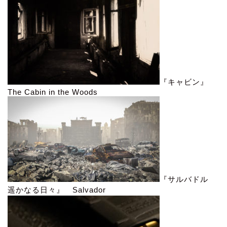
『キャビン』
The Cabin in the Woods
『サルバドル
遥かなる日々』 Salvador