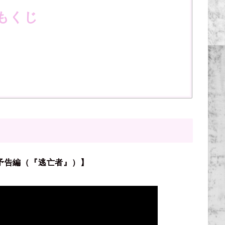
もくじ
予告編（『逃亡者』）】