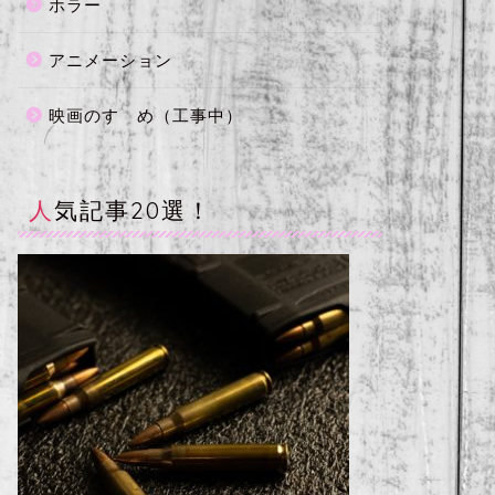
ホラー
アニメーション
映画のすゝめ（工事中）
人気記事20選！