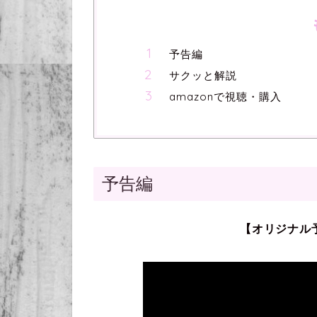
予告編
サクッと解説
amazonで視聴・購入
予告編
【オリジナル