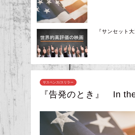
『サンセット大通り』
サスペンス/スリラー
『告発のとき』 In the Va