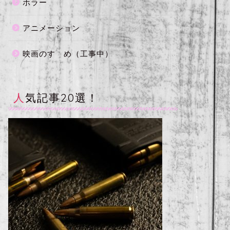
ホラー
アニメーション
映画のすゝめ（工事中）
人気記事20選！