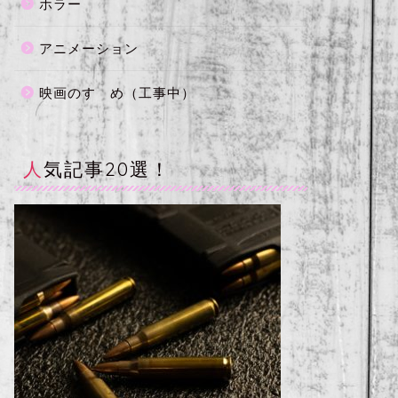
ホラー
アニメーション
映画のすゝめ（工事中）
人気記事20選！