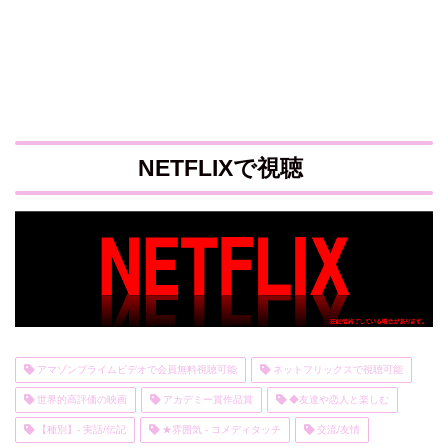
NETFLIXで視聴
アマゾンプライムビデオで会員無料視聴可能
ネットフリックスで視聴可能
世界的高評価の映画
アカデミー賞作品賞
◆友達や恋人と楽しむ
【種別】- 実話/伝記
★雰囲気 - コメディタッチ
交流/友情