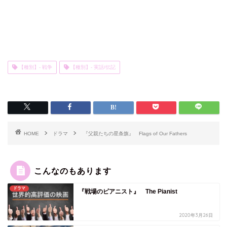
【種別】- 戦争
【種別】- 実話/伝記
HOME
ドラマ
『父親たちの星条旗』 Flags of Our Fathers
こんなのもあります
ドラマ
『戦場のピアニスト』 The Pianist
2020年3月26日