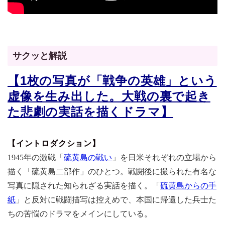
サクッと解説
【1枚の写真が「戦争の英雄」という
虚像を生み出した。大戦の裏で起き
た悲劇の実話を描くドラマ】
【イントロダクション】
1945年の激戦「
硫黄島の戦い
」を日米それぞれの立場から
描く「硫黄島二部作」のひとつ。戦闘後に撮られた有名な
写真に隠された知られざる実話を描く。「
硫黄島からの手
紙
」と反対に戦闘描写は控えめで、本国に帰還した兵士た
ちの苦悩のドラマをメインにしている。