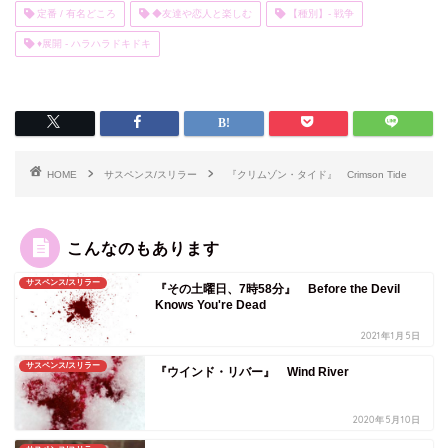
定番 / 有名どころ
◆友達や恋人と楽しむ
【種別】- 戦争
♦展開 - ハラハラドキドキ
HOME
サスペンス/スリラー
『クリムゾン・タイド』 Crimson Tide
こんなのもあります
サスペンス/スリラー
『その土曜日、7時58分』 Before the Devil
Knows You're Dead
2021年1月5日
サスペンス/スリラー
『ウインド・リバー』 Wind River
2020年5月10日