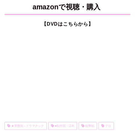
amazonで視聴・購入
【DVDはこちらから】
★雰囲気 - ドラマチック
■制作国 - 日本
銃撃戦
テロ