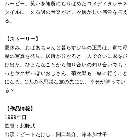
ムービー。笑いを随所にちりばめたコメディタッチス
タイルに、久石譲の音楽がどこか懐かしい感覚を与え
る。
【ストーリー】
夏休み。おばあちゃんと暮らす少年の正男は、家で母
親の写真を発見。居所が分かると一人で会いに家を飛
び出た。ひょんなことから知り合いの知り合いでちょ
っとヤクザっぽいおじさん、菊次郎も一緒に行くこと
になる。2人の不思議な旅の先には、幸せが待ってい
る？
【作品情報】
1999年日
監督：北野武
出演：ビートたけし、関口雄介、岸本加世子