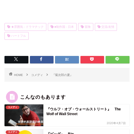
★雰囲気 - ドラマチック
■制作国 - 日本
冒険
交流/友情
ハートフル
HOME
コメディ
『菊次郎の夏』
こんなのもあります
コメディ
『ウルフ・オブ・ウォールストリート』 The
Wolf of Wall Street
2020年4月7日
コメディ