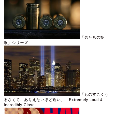
『男たちの挽
歌』シリーズ
『ものすごくう
るさくて、ありえないほど近い』 Extremely Loud &
Incredibly Close