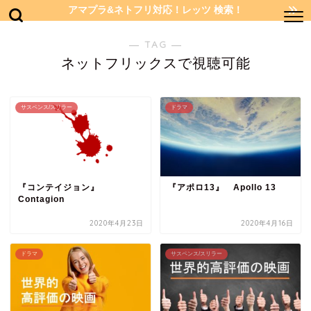
アマプラ&ネトフリ対応！レッツ 検索！
― TAG ―
ネットフリックスで視聴可能
サスペンス/スリラー
ドラマ
『コンテイジョン』
『アポロ13』 Apollo 13
Contagion
2020年4月23日
2020年4月16日
ドラマ
サスペンス/スリラー