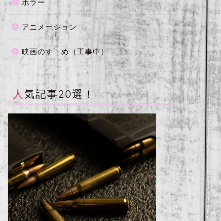
ホラー
アニメーション
映画のすゝめ（工事中）
人気記事20選！