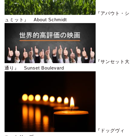
『アバウト・シ
ュミット』 About Schmidt
『サンセット大
通り』 Sunset Boulevard
『ドッグヴィ