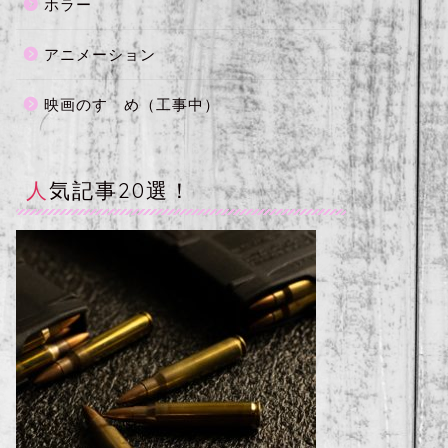
ホラー
アニメーション
映画のすゝめ（工事中）
人気記事20選！