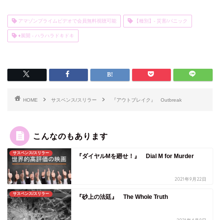
アマゾンプライムビデオで会員無料視聴可能
【種別】- 災害/パニック
♦展開 - ハラハラドキドキ
HOME
サスペンス/スリラー
『アウトブレイク』 Outbreak
こんなのもあります
サスペンス/スリラー
『ダイヤルMを廻せ！』 Dial M for Murder
2021年9月22日
サスペンス/スリラー
『砂上の法廷』 The Whole Truth