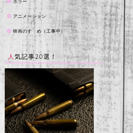
ホラー
アニメーション
映画のすゝめ（工事中）
人気記事20選！