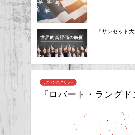
『サンセット大通り』
サスペンス/スリラー
『ロバート・ラングド