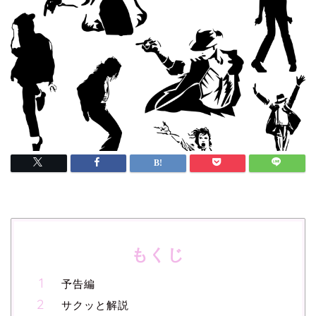
もくじ
予告編
サクッと解説