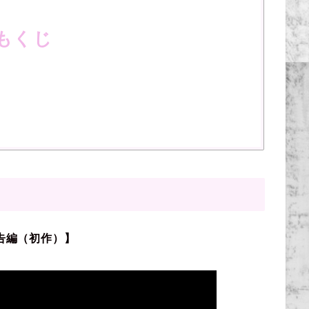
もくじ
告編（初作）】