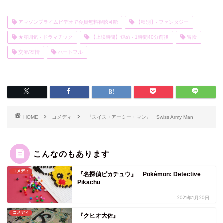
アマゾンプライムビデオで会員無料視聴可能
【種別】- ファンタジー
★雰囲気 - ドラマチック
【上映時間】短め - 1時間40分前後
冒険
交流/友情
ハートフル
HOME
コメディ
『スイス・アーミー・マン』 Swiss Army Man
こんなのもあります
コメディ
『名探偵ピカチュウ』 Pokémon: Detective
Pikachu
2021年1月20日
コメディ
『クヒオ大佐』