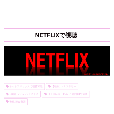
NETFLIXで視聴
ネットフリックスで視聴可能
【種別】- ミステリー
♦展開 - ハラハラドキドキ
【上映時間】短め - 1時間40分前後
警察/捜査機関