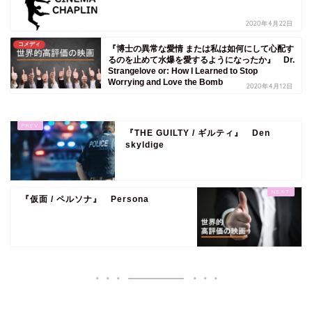
2020年4月22日
コメディ
『博士の異常な愛情 または私は如何にして心配す
るのを止めて水爆を愛するようになったか』 Dr.
Strangelove or: How I Learned to Stop
Worrying and Love the Bomb
2020年4月12日
『THE GUILTY / ギルティ』 Den
skyldige
『仮面 / ペルソナ』 Persona