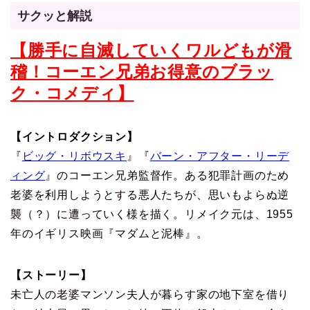
サクッと解説
【勝手に自滅していくワルどもが滑
稽！コーエン兄弟お得意のブラッ
ク・コメディ】
【イントロダクション】
『
ビッグ・リボウスキ
』『
バーン・アフター・リーデ
ィング
』のコーエン兄弟監督作。ある犯罪計画のため
老婆を利用しようとする悪人たちが、思いもよらぬ逆
襲（？）に遭っていく様を描く。リメイク元は、1955
年のイギリス映画『マダムと泥棒』。
【ストーリー】
未亡人の老婆マンソン夫人が暮らす家の地下室を借り