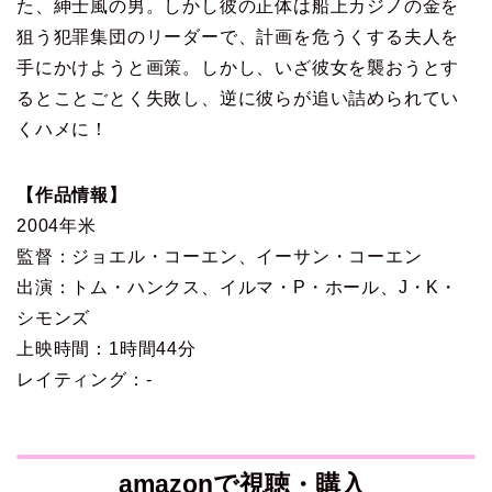
た、紳士風の男。しかし彼の正体は船上カジノの金を
狙う犯罪集団のリーダーで、計画を危うくする夫人を
手にかけようと画策。しかし、いざ彼女を襲おうとす
るとことごとく失敗し、逆に彼らが追い詰められてい
くハメに！
【作品情報】
2004年米
監督：ジョエル・コーエン、イーサン・コーエン
出演：トム・ハンクス、イルマ・P・ホール、J・K・
シモンズ
上映時間：1時間44分
レイティング：-
amazonで視聴・購入