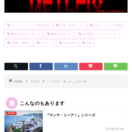
ネットフリックスで視聴可能
定番 / 有名どころ
人気シリーズ / 前後編
◆友達や恋人と楽しむ
◆家族と楽しむ
★雰囲気 - コメディタッチ
♦展開 - 感動作
スポーツ
交流/友情
青春
HOME
ドラマ
『ベスト・キッド』シリーズ
こんなのもあります
ドラマ
『マンマ・ミーア！』シリーズ
2021年2月19日