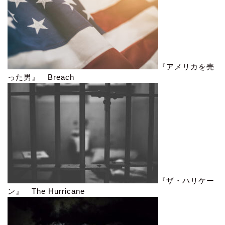
『アメリカを売
った男』 Breach
『ザ・ハリケー
ン』 The Hurricane