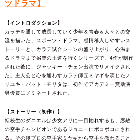
ツドラマ】
【イントロダクション】
カラテを通して成長していく少年＆青春＆人々との交
流を描いた、スポーツ・ドラマ。感情移入しやすいス
トーリーと、カラテ試合シーンの盛り上がり、心温ま
るドラマまで娯楽の王道を行くシリーズで、4作が制作
された後に、ジャッキー・チェン出演でリメイクされ
た。主人公と心を通わすカラテ師匠ミヤギを演じたノ
リユキ・パット・モリタは、初作でアカデミー賞助演
男優賞にノミネートされた。
【ストーリー（初作）】
転校生のダニエルは少女アリに一目惚れするも、恋敵
の空手チャンピオンであるジョニーにボコボコにされ
る。その後プロの空手家ミヤギから空手を教わること