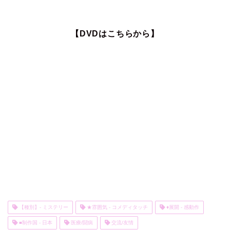
【DVDはこちらから】
【種別】- ミステリー
★雰囲気 - コメディタッチ
♦展開 - 感動作
■制作国 - 日本
医療/闘病
交流/友情