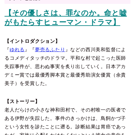
【その優しさは、罪なのか。命と嘘
がもたらすヒューマン・ドラマ】
【イントロダクション】
『
ゆれる
』『
夢売るふたり
』などの西川美和監督によ
るコメディタッチのドラマ。平和な村で起こった医師
失踪事件が、思わぬ事実を炙り出していく。日本アカ
デミー賞では最優秀脚本賞と最優秀助演女優賞（余貴
美子）を受賞した。
【ストーリー】
老人だらけの小さな神和田村で、その村唯一の医者で
ある伊野が失踪した。事件のきっかけは、鳥飼かづ子
という女性を診たことに遡る。診断結果は胃癌であっ