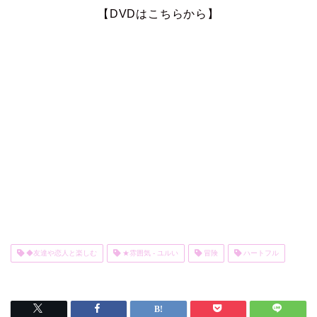
【DVDはこちらから】
◆友達や恋人と楽しむ
★雰囲気 - ユルい
冒険
ハートフル