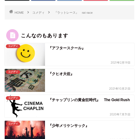
HOME
コメディ
『ラットレース』 rat race
こんなのもあります
コメディ
『アフタースクール』
2021年2月19日
コメディ
『クヒオ大佐』
2021年10月21日
コメディ
『チャップリンの黄金狂時代』 The Gold Rush
2020年7月31日
コメディ
『少年メリケンサック』