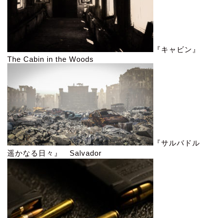
『キャビン』
The Cabin in the Woods
『サルバドル
遥かなる日々』 Salvador