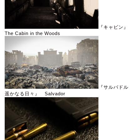
『キャビン』
The Cabin in the Woods
『サルバドル
遥かなる日々』 Salvador