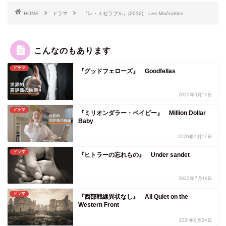
HOME
ドラマ
『レ・ミゼラブル』(2012) Les Misérables
こんなのもあります
ドラマ
『グッドフェローズ』 Goodfellas
2020年3月14日
ドラマ
『ミリオンダラー・ベイビー』 Million Dollar
Baby
2020年4月17日
ドラマ
『ヒトラーの忘れもの』 Under sandet
2020年7月16日
ドラマ
『西部戦線異状なし』 All Quiet on the
Western Front
2021年8月24日