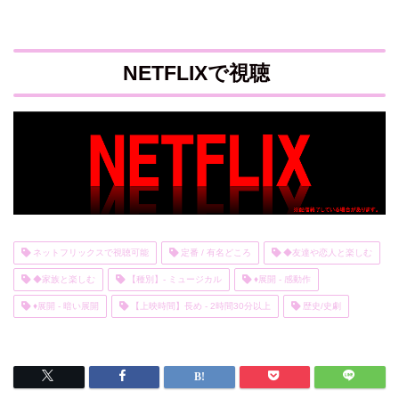
NETFLIXで視聴
ネットフリックスで視聴可能
定番 / 有名どころ
◆友達や恋人と楽しむ
◆家族と楽しむ
【種別】- ミュージカル
♦展開 - 感動作
♦展開 - 暗い展開
【上映時間】長め - 2時間30分以上
歴史/史劇