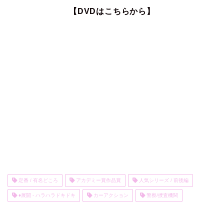
【DVDはこちらから】
定番 / 有名どころ
アカデミー賞作品賞
人気シリーズ / 前後編
♦展開 - ハラハラドキドキ
カーアクション
警察/捜査機関