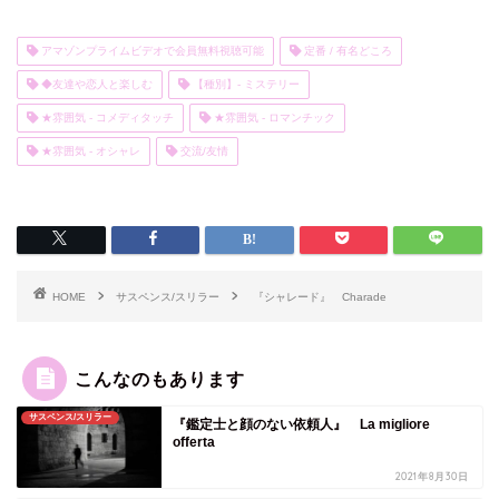
アマゾンプライムビデオで会員無料視聴可能
定番 / 有名どころ
◆友達や恋人と楽しむ
【種別】- ミステリー
★雰囲気 - コメディタッチ
★雰囲気 - ロマンチック
★雰囲気 - オシャレ
交流/友情
HOME
サスペンス/スリラー
『シャレード』 Charade
こんなのもあります
サスペンス/スリラー
『鑑定士と顔のない依頼人』 La migliore
offerta
2021年8月30日