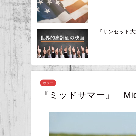
『サンセット大通り』
ホラー
『ミッドサマー』 Mids