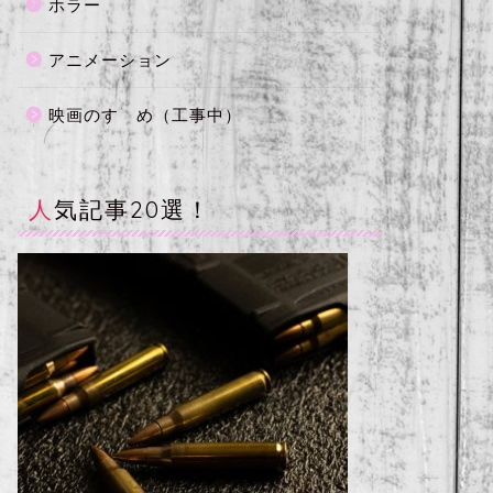
ホラー
アニメーション
映画のすゝめ（工事中）
人気記事20選！