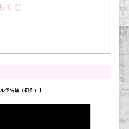
もくじ
ナル予告編（初作）】