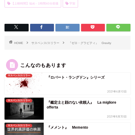
【上映時間】短め - 1時間40分前後
宇宙
HOME
サスペンス/スリラー
『ゼロ・グラビティ』 Gravity
こんなのもあります
サスペンス/スリラー
『ロバート・ラングドン』シリーズ
2021年6月10日
サスペンス/スリラー
『鑑定士と顔のない依頼人』 La migliore
offerta
2021年8月30日
サスペンス/スリラー
『メメント』 Memento