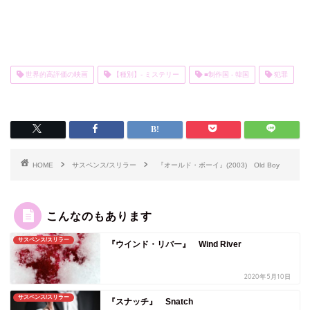
世界的高評価の映画
【種別】- ミステリー
■制作国 - 韓国
犯罪
HOME
サスペンス/スリラー
『オールド・ボーイ』(2003) Old Boy
こんなのもあります
サスペンス/スリラー
『ウインド・リバー』 Wind River
2020年5月10日
サスペンス/スリラー
『スナッチ』 Snatch