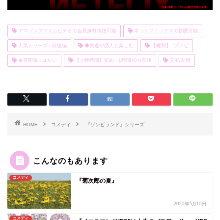
アマゾンプライムビデオで会員無料視聴可能
ネットフリックスで視聴可能
人気シリーズ / 前後編
◆友達や恋人と楽しむ
【種別】- ゾンビ
★雰囲気 - ユルい
【上映時間】短め - 1時間40分前後
交流/友情
HOME
コメディ
『ゾンビランド』シリーズ
こんなのもあります
コメディ
『菊次郎の夏』
2020年3月10日
コメディ