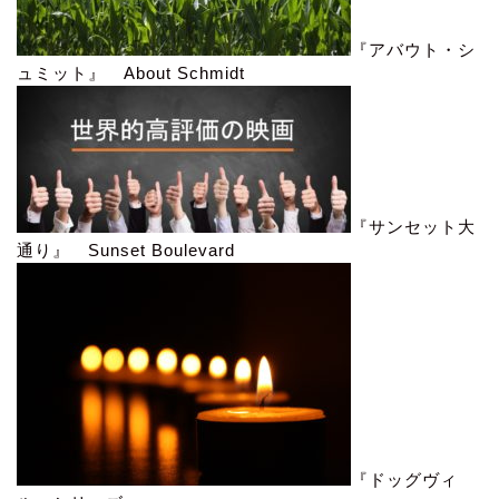
『アバウト・シ
ュミット』 About Schmidt
『サンセット大
通り』 Sunset Boulevard
『ドッグヴィ