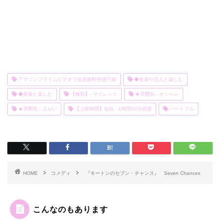
アマゾンプライムビデオで会員無料視聴可能
◆友達や恋人と楽しむ
◆家族と楽しむ
【種別】- サイレント
★雰囲気 - オシャレ
★雰囲気 - ユルい
【上映時間】短め - 1時間40分前後
ハートフル
HOME
コメディ
『キートンのセブン・チャンス』 Seven Chances
こんなのもあります