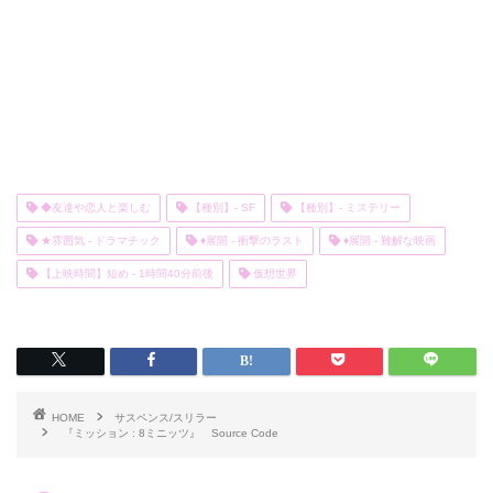
◆友達や恋人と楽しむ
【種別】- SF
【種別】- ミステリー
★雰囲気 - ドラマチック
♦展開 - 衝撃のラスト
♦展開 - 難解な映画
【上映時間】短め - 1時間40分前後
仮想世界
HOME
サスペンス/スリラー
『ミッション : 8ミニッツ』 Source Code