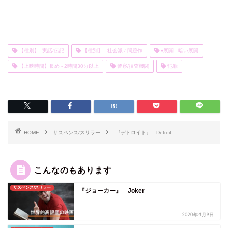
【種別】- 実話/伝記
【種別】 - 社会派 / 問題作
♦展開 - 暗い展開
【上映時間】長め - 2時間30分以上
警察/捜査機関
犯罪
HOME
サスペンス/スリラー
『デトロイト』 Detroit
こんなのもあります
サスペンス/スリラー
『ジョーカー』 Joker
2020年4月9日