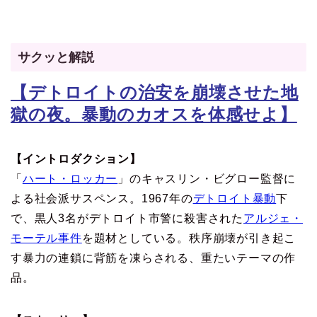
サクッと解説
【デトロイトの治安を崩壊させた地
獄の夜。暴動のカオスを体感せよ】
【イントロダクション】
「
ハート・ロッカー
」のキャスリン・ビグロー監督に
よる社会派サスペンス。1967年の
デトロイト暴動
下
で、黒人3名がデトロイト市警に殺害された
アルジェ・
モーテル事件
を題材としている。秩序崩壊が引き起こ
す暴力の連鎖に背筋を凍らされる、重たいテーマの作
品。