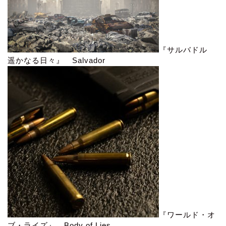
『サルバドル
遥かなる日々』 Salvador
『ワールド・オ
ブ・ライズ』 Body of Lies