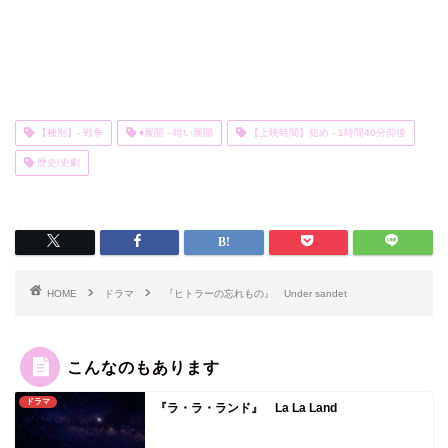
【種別】- 戦争
♦展開 - 暗い展開
【上映時間】短め - 1時間40分前後
歴史/史劇
HOME
ドラマ
『ヒトラーの忘れもの』 Under sandet
こんなのもあります
ドラマ
『ラ・ラ・ランド』 La La Land