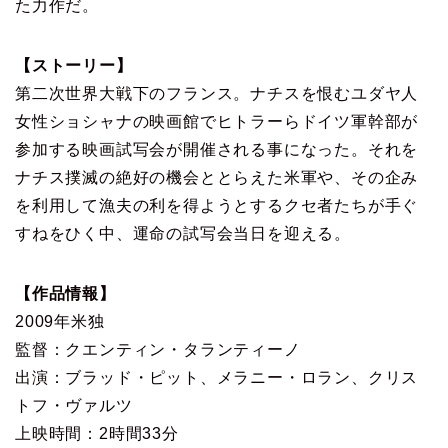
た力作だ。
【ストーリー】
第二次世界大戦下のフランス。ナチスを恨むユダヤ人
女性ショシャナの映画館でヒトラーらドイツ軍幹部が
参加する映画試写会が開催される事になった。それを
ナチス撲滅の絶好の機会ととらえた米軍や、その企み
を利用して漁夫の利を得ようとするクセ者たちが手ぐ
すねをひく中、運命の試写会当日を迎える。
【作品情報】
2009年米独
監督：クエンティン・タランティーノ
出演：ブラッド・ピット、メラニー・ロラン、クリス
トフ・ヴァルツ
上映時間：2時間33分