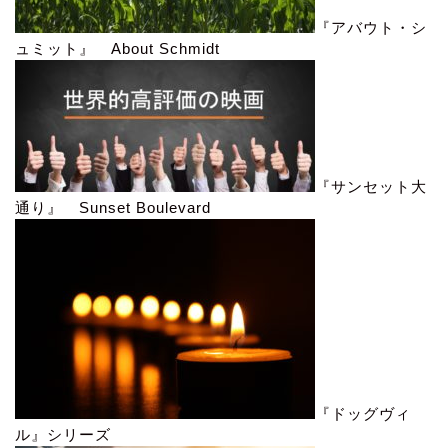
『アバウト・シ
ュミット』 About Schmidt
『サンセット大
通り』 Sunset Boulevard
『ドッグヴィ
ル』シリーズ