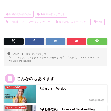
世界的高評価の映画
◆友達や恋人と楽しむ
【種別】 - マフィア/ギャング/ヤクザ
★雰囲気 - コメディタッチ
犯罪
HOME
サスペンス/スリラー
『ロック、ストック＆トゥー・スモーキング・バレルズ』 Lock, Stock and
Two Smoking Barrels
こんなのもあります
サスペンス/スリラー
『めまい』 Vertigo
2022年1月4日
サスペンス/スリラー
『砂と霧の家』 House of Sand and Fog