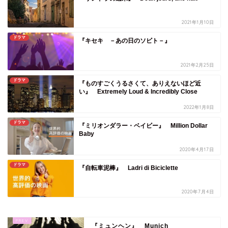
2021年1月10日
ドラマ
『キセキ －あの日のソビト－』
2021年2月25日
ドラマ
『ものすごくうるさくて、ありえないほど近
い』 Extremely Loud & Incredibly Close
2022年1月8日
ドラマ
『ミリオンダラー・ベイビー』 Million Dollar
Baby
2020年4月17日
ドラマ
『自転車泥棒』 Ladri di Biciclette
2020年7月4日
『ミュンヘン』 Munich