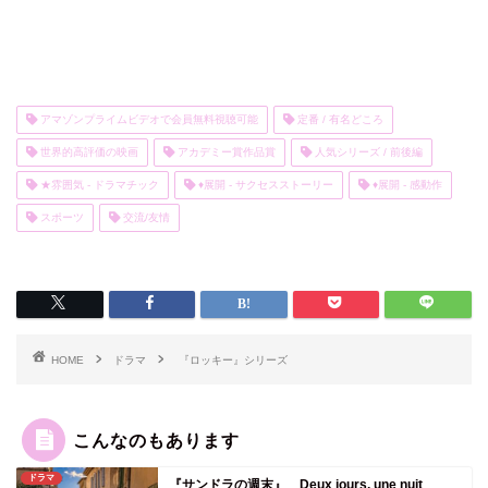
アマゾンプライムビデオで会員無料視聴可能
定番 / 有名どころ
世界的高評価の映画
アカデミー賞作品賞
人気シリーズ / 前後編
★雰囲気 - ドラマチック
♦展開 - サクセスストーリー
♦展開 - 感動作
スポーツ
交流/友情
HOME
ドラマ
『ロッキー』シリーズ
こんなのもあります
ドラマ
『サンドラの週末』 Deux jours, une nuit