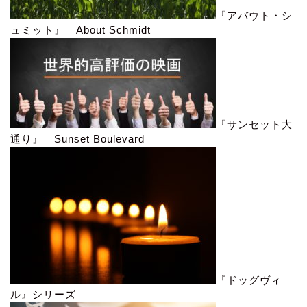
『アバウト・シ
ュミット』 About Schmidt
『サンセット大
通り』 Sunset Boulevard
『ドッグヴィ
ル』シリーズ